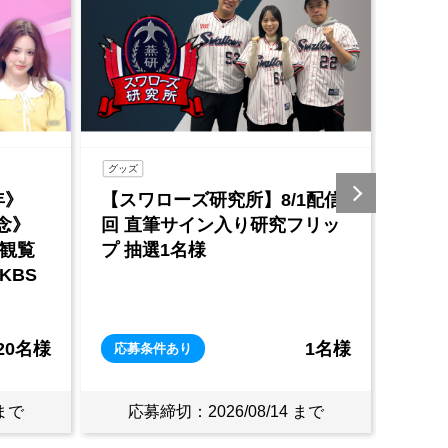
イベント
イベント
1配信
9/14(月)東京ヤクルトスワロー
9/2
フリッ
ズ主催、セ・リーグ公式戦の
ズ主
観戦チケットをプレゼント！
観戦
1名様
1組2名様
応募条件あり
応募
 まで
応募締切：2026/09/02 まで
応