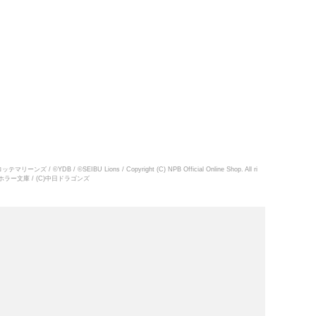
リーンズ / ©YDB / ©SEIBU Lions / Copyright (C) NPB Official Online Shop. All ri
角川ホラー文庫 / (C)中日ドラゴンズ