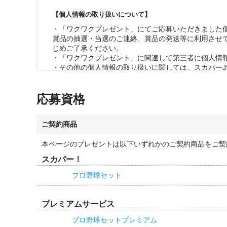
・当選の発表は、当選の通知をもって代えさせていただ
【個人情報の取り扱いについて】
・応募状況、および当落に関するお問い合わせは一切ご
・賞品の管理には万全を期しておりますが、配送を伴
・「ワクワクプレゼント」にてご応募いただきました
賞品の抽選・当選のご連絡、賞品の発送等に利用させ
じめご了承ください。

・「ワクワクプレゼント」に関連して第三者に個人情報
・その他の個人情報の取り扱いに関しては、スカパーJ
応募資格
ご契約商品
本ページのプレゼントは以下いずれかのご契約商品をご契
スカパー！
プロ野球セット
プレミアムサービス
プロ野球セットプレミアム