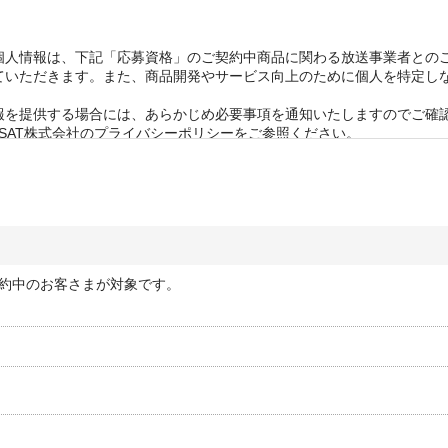
きます。なお、賞品のお届け先は日本国内に限らせていただきます。 

回答できかねます。 

う賞品において万が一破損・不良があった場合、同じ賞品をご提供でき
個人情報は、下記「応募資格」のご契約中商品に関わる放送事業者との
ていただきます。また、商品開発やサービス向上のために個人を特定し
を提供する場合には、あらかじめ必要事項を通知いたしますのでご確認
SAT株式会社のプライバシーポリシーをご参照ください。
約中のお客さまが対象です。