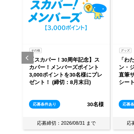
グッズ
イベント
】ス
「わたしの完璧な秘書」ハ
《KB
ント
ン・ジミン、イ・ジュニョク
×《ス
にプレ
直筆サイン入り韓国版プレス
「ミ
)
シート
チケッ
見学
30名様
3名様
応募条件あり
応募
まで
応募締切：2026/08/31 まで
応募