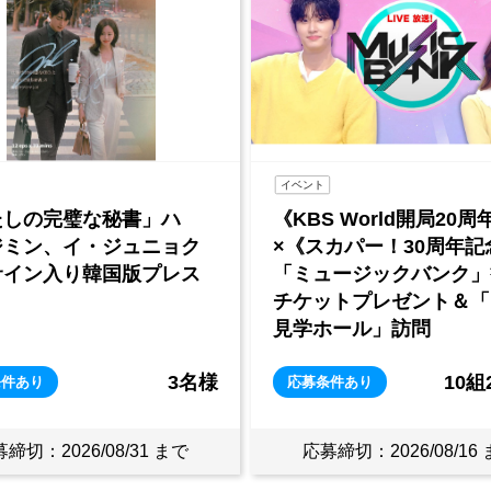
グッズ
S World開局20周年》
【スワローズ研究所】8/
カパー！30周年記念》
回 直筆サイン入り研究
ュージックバンク」観覧
プ 抽選1名様
トプレゼント＆「KBS
ホール」訪問
10組20名様
条件あり
応募条件あり
締切：2026/08/16 まで
応募締切：2026/08/14