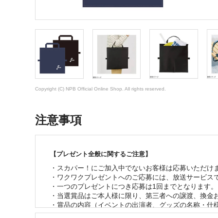
Copyright (C) NPB Official Online Shop. All rights reserved.
注意事項
【プレゼント全般に関するご注意】
・スカパー！にご加入中でないお客様は応募いただけませ
・ワクワクプレゼントへのご応募には、放送サービスで
・一つのプレゼントにつき応募は1回までとなります。 
・当選賞品はご本人様に限り、第三者への譲渡、換金お
・賞品の内容（イベントの出演者、グッズの名称・仕様
・お客様の当選機会均等のため、一度当選されたお客様