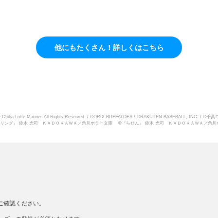
他にもたくさん！詳しくはこちら
ba Lotte Marines All Rights Reserved. / ©ORIX BUFFALOES / ©RAKUTEN BASEBALL, INC. / ©千葉ロッテマ
©日活・チャンネルNECO / ©『リング』 鈴木 光司 ＫＡＤＯＫＡＷＡ／角川ホラー文庫 ©『らせん』 鈴木 光司 ＫＡＤＯＫＡＷＡ／
ご確認ください。