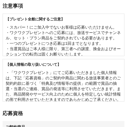
注意事項
【プレゼント全般に関するご注意】
・スカパー！にご加入中でないお客様は応募いただけません。 

・ワクワクプレゼントへのご応募には、放送サービスでチャンネ
ル、セット・プラン商品をご契約されている必要があります。

・一つのプレゼントにつき応募は1回までとなります。 

・当選賞品はご本人様に限り、第三者への譲渡、換金およびオー
クションでの転売は固くお断りいたします。 

・賞品の内容（イベントの出演者、グッズの名称・仕様等）は事
【個人情報の取り扱いについて】
前の予告なく変更となる場合がございます。 

・お客様の当選機会均等のため、一度当選されたお客様は2ヶ月
・「ワクワクプレゼント」にてご応募いただきました個人情報
以内の再当選はできませんのであらかじめご了承ください。

は、下記「応募資格」のご契約中商品に関わる放送事業者とのご
・当選の発表は、当選の通知をもって代えさせていただきます。
契約約款に基づく「特典及び情報等の提供」の範囲で賞品の抽
なお、賞品のお届け先は日本国内に限らせていただきます。 

選・当選のご連絡、賞品の発送等に利用させていただきます。ま
・応募状況、および当落に関するお問い合わせは一切ご回答でき
た、商品開発やサービス向上のために個人を特定しない統計情報
かねます。 

の形で利用させていただきますのであらかじめご了承ください。

・賞品の管理には万全を期しておりますが、配送を伴う賞品にお
・「ワクワクプレゼント」に関連して第三者に個人情報を提供す
いて万が一破損・不良があった場合、同じ賞品をご提供できない
る場合には、あらかじめ必要事項を通知いたしますのでご確認く
応募資格
可能性がございます。予めご容赦ください。
ださい。

・その他の個人情報の取り扱いに関しては、スカパーJSAT株式
会社のプライバシーポリシーをご参照ください。