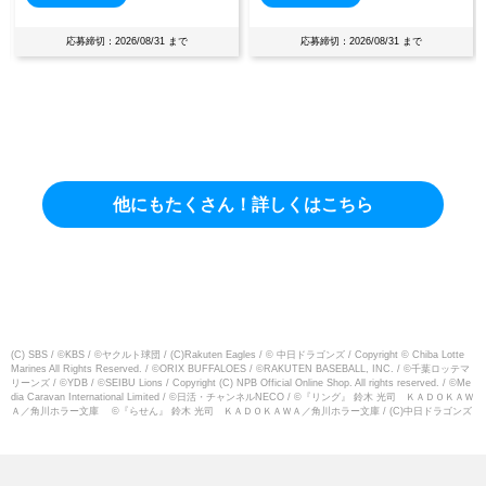
/31 まで
応募締切：2026/08/31 まで
応募締切：2026/08/1
他にもたくさん！詳しくはこちら
(C) SBS / ©KBS / ©ヤクルト球団 / (C)Rakuten Eagles / © 中日ドラゴンズ / Copyright © Chiba Lotte
Marines All Rights Reserved. / ©ORIX BUFFALOES / ©RAKUTEN BASEBALL, INC. / ©千葉ロッテマ
リーンズ / ©YDB / ©SEIBU Lions / Copyright (C) NPB Official Online Shop. All rights reserved. / ©Me
dia Caravan International Limited / ©日活・チャンネルNECO / ©『リング』 鈴木 光司 ＫＡＤＯＫＡＷ
Ａ／角川ホラー文庫 ©『らせん』 鈴木 光司 ＫＡＤＯＫＡＷＡ／角川ホラー文庫 / (C)中日ドラゴンズ