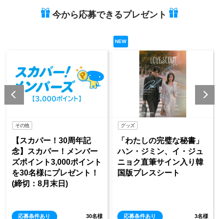
今から応募できるプレゼント
NEW
NEW
グッズ
イベント
0周年記
「わたしの完璧な秘書」
《KBS World開
メンバー
ハン・ジミン、イ・ジュ
年》×《スカパー！
00ポイント
ニョク直筆サイン入り韓
年記念》 「ミュ
レゼント！
国版プレスシート
バンク」観覧チケ
)
レゼント＆「KB
ール」訪問
30名様
応募条件あり
3名様
応募条件あり