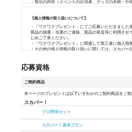
・賞品の内容（イベントの出演者、グッズの名称・仕様
・お客様の当選機会均等のため、一度当選されたお客様
・当選の発表は、当選の通知をもって代えさせていただ
【個人情報の取り扱いについて】
・応募状況、および当落に関するお問い合わせは一切ご
・賞品の管理には万全を期しておりますが、配送を伴
・「ワクワクプレゼント」にてご応募いただきました
賞品の抽選・当選のご連絡、賞品の発送等に利用させ
じめご了承ください。

・「ワクワクプレゼント」に関連して第三者に個人情報
・その他の個人情報の取り扱いに関しては、スカパーJ
応募資格
ご契約商品
本ページのプレゼントは以下いずれかのご契約商品をご契
スカパー！
プロ野球セット
スカパー！基本プラン