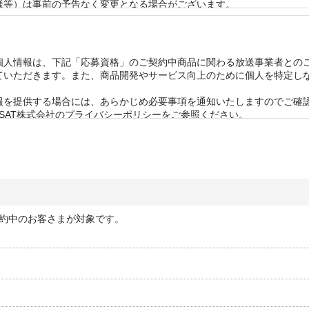
等）は事前の予告なく変更となる場合がございます。 

は2ヶ月以内の再当選はできませんのであらかじめご了承ください。

きます。なお、賞品のお届け先は日本国内に限らせていただきます。 

回答できかねます。 

う賞品において万が一破損・不良があった場合、同じ賞品をご提供でき
個人情報は、下記「応募資格」のご契約中商品に関わる放送事業者との
ていただきます。また、商品開発やサービス向上のために個人を特定し
を提供する場合には、あらかじめ必要事項を通知いたしますのでご確認
SAT株式会社のプライバシーポリシーをご参照ください。
約中のお客さまが対象です。