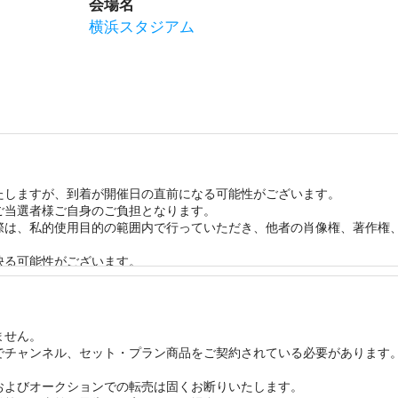
会場名
横浜スタジアム
しますが、到着が開催日の直前になる可能性がございます。 

当選者様ご自身のご負担となります。 

る際は、私的使用目的の範囲内で行っていただき、他者の肖像権、著作権
る可能性がございます。 

更またはイベントを中止する場合がございます。 

いて当社は一切責任を負いません。

ましては、主催者・イベント会場等の方針に従っていただきますようお
ん。 

チャンネル、セット・プラン商品をご契約されている必要があります。


よびオークションでの転売は固くお断りいたします。 
