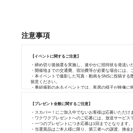
注意事項
【イベントに関するご注意】
・締め切り後抽選を実施し、速やかに招待状を発送いた
・開催地までの交通費、宿泊費等が必要な場合には、ご
・本イベントで撮影した写真・動画をSNSに投稿す
留意ください。

・番組撮影のあるイベントでは、客席の様子が映像に映
・やむを得ない事情が発生した場合、予告なく内容の変
・イベントに関連して発生した事故、盗難、疾病等につ
【プレゼント全般に関するご注意】
・新型コロナウイルス感染拡大防止の取り組みに関し
・スカパー！にご加入中でないお客様は応募いただけませ
・ワクワクプレゼントへのご応募には、放送サービスで
・一つのプレゼントにつき応募は1回までとなります。 
・当選賞品はご本人様に限り、第三者への譲渡、換金お