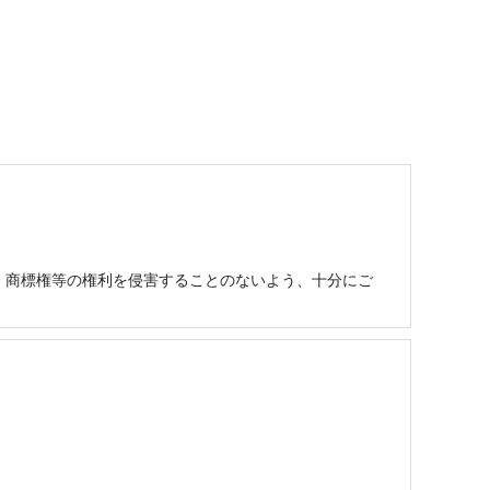
、商標権等の権利を侵害することのないよう、十分にご
願いいたします。

