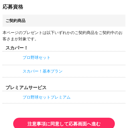
いて万が一破損・不良があった場合、同じ賞品をご提供できない
る場合には、あらかじめ必要事項を通知いたしますのでご確認く
応募資格
可能性がございます。予めご容赦ください。
ださい。

・その他の個人情報の取り扱いに関しては、スカパーJSAT株式
会社のプライバシーポリシーをご参照ください。
ご契約商品
本ページのプレゼントは以下いずれかのご契約商品をご契約中のお
客さまが対象です。
スカパー！
プロ野球セット
スカパー！基本プラン
プレミアムサービス
プロ野球セットプレミアム
注意事項に同意して応募画面へ進む