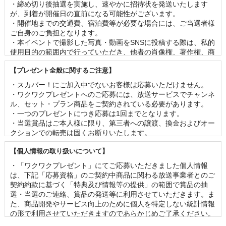
・締め切り後抽選を実施し、速やかに招待状を発送いたします
が、到着が開催日の直前になる可能性がございます。 

・開催地までの交通費、宿泊費等が必要な場合には、ご当選者様
ご自身のご負担となります。 

・本イベントで撮影した写真・動画をSNSに投稿する際は、私的
使用目的の範囲内で行っていただき、他者の肖像権、著作権、商
標権等の権利を侵害することのないよう、十分にご留意くださ
【プレゼント全般に関するご注意】
い。

・番組撮影のあるイベントでは、客席の様子が映像に映る可能性
・スカパー！にご加入中でないお客様は応募いただけません。 

がございます。 

・ワクワクプレゼントへのご応募には、放送サービスでチャンネ
・やむを得ない事情が発生した場合、予告なく内容の変更または
ル、セット・プラン商品をご契約されている必要があります。

イベントを中止する場合がございます。 

・一つのプレゼントにつき応募は1回までとなります。 

・イベントに関連して発生した事故、盗難、疾病等について当社
・当選賞品はご本人様に限り、第三者への譲渡、換金およびオー
は一切責任を負いません。

クションでの転売は固くお断りいたします。 

・新型コロナウイルス感染拡大防止の取り組みに関しましては、
・賞品の内容（イベントの出演者、グッズの名称・仕様等）は事
主催者・イベント会場等の方針に従っていただきますようお願い
【個人情報の取り扱いについて】
前の予告なく変更となる場合がございます。 

いたします。
・お客様の当選機会均等のため、一度当選されたお客様は2ヶ月
・「ワクワクプレゼント」にてご応募いただきました個人情報
以内の再当選はできませんのであらかじめご了承ください。

は、下記「応募資格」のご契約中商品に関わる放送事業者とのご
・当選の発表は、当選の通知をもって代えさせていただきます。
契約約款に基づく「特典及び情報等の提供」の範囲で賞品の抽
なお、賞品のお届け先は日本国内に限らせていただきます。 

選・当選のご連絡、賞品の発送等に利用させていただきます。ま
・応募状況、および当落に関するお問い合わせは一切ご回答でき
た、商品開発やサービス向上のために個人を特定しない統計情報
かねます。 

の形で利用させていただきますのであらかじめご了承ください。

・賞品の管理には万全を期しておりますが、配送を伴う賞品にお
・「ワクワクプレゼント」に関連して第三者に個人情報を提供す