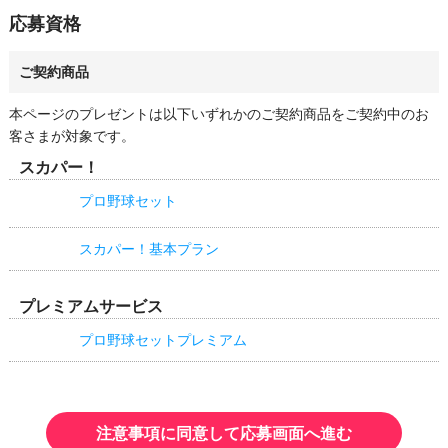
いて万が一破損・不良があった場合、同じ賞品をご提供できない
る場合には、あらかじめ必要事項を通知いたしますのでご確認く
応募資格
可能性がございます。予めご容赦ください。
ださい。

・その他の個人情報の取り扱いに関しては、スカパーJSAT株式
会社のプライバシーポリシーをご参照ください。
ご契約商品
本ページのプレゼントは以下いずれかのご契約商品をご契約中のお
客さまが対象です。
スカパー！
プロ野球セット
スカパー！基本プラン
プレミアムサービス
プロ野球セットプレミアム
注意事項に同意して応募画面へ進む