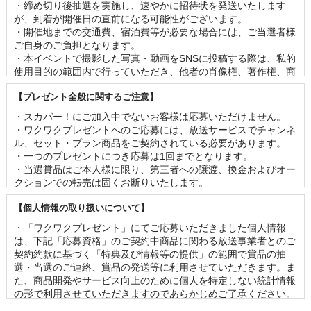
・締め切り後抽選を実施し、速やかに招待状を発送いたします
が、到着が開催日の直前になる可能性がございます。 

・開催地までの交通費、宿泊費等が必要な場合には、ご当選者様
ご自身のご負担となります。 

・本イベントで撮影した写真・動画をSNSに投稿する際は、私的
使用目的の範囲内で行っていただき、他者の肖像権、著作権、商
標権等の権利を侵害することのないよう、十分にご留意くださ
【プレゼント全般に関するご注意】
い。

・番組撮影のあるイベントでは、客席の様子が映像に映る可能性
・スカパー！にご加入中でないお客様は応募いただけません。 

がございます。 

・ワクワクプレゼントへのご応募には、放送サービスでチャンネ
・やむを得ない事情が発生した場合、予告なく内容の変更または
ル、セット・プラン商品をご契約されている必要があります。

イベントを中止する場合がございます。 

・一つのプレゼントにつき応募は1回までとなります。 

・イベントに関連して発生した事故、盗難、疾病等について当社
・当選賞品はご本人様に限り、第三者への譲渡、換金およびオー
は一切責任を負いません。

クションでの転売は固くお断りいたします。 

・新型コロナウイルス感染拡大防止の取り組みに関しましては、
・賞品の内容（イベントの出演者、グッズの名称・仕様等）は事
主催者・イベント会場等の方針に従っていただきますようお願い
【個人情報の取り扱いについて】
前の予告なく変更となる場合がございます。 

いたします。
・お客様の当選機会均等のため、一度当選されたお客様は2ヶ月
・「ワクワクプレゼント」にてご応募いただきました個人情報
以内の再当選はできませんのであらかじめご了承ください。

は、下記「応募資格」のご契約中商品に関わる放送事業者とのご
・当選の発表は、当選の通知をもって代えさせていただきます。
契約約款に基づく「特典及び情報等の提供」の範囲で賞品の抽
なお、賞品のお届け先は日本国内に限らせていただきます。 

選・当選のご連絡、賞品の発送等に利用させていただきます。ま
・応募状況、および当落に関するお問い合わせは一切ご回答でき
た、商品開発やサービス向上のために個人を特定しない統計情報
かねます。 

の形で利用させていただきますのであらかじめご了承ください。

・賞品の管理には万全を期しておりますが、配送を伴う賞品にお
・「ワクワクプレゼント」に関連して第三者に個人情報を提供す