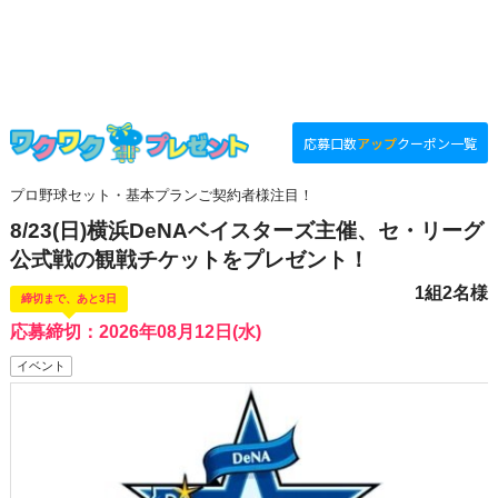
応募口数
アップ
クーポン一覧
プロ野球セット・基本プランご契約者様注目！
8/23(日)横浜DeNAベイスターズ主催、セ・リーグ
公式戦の観戦チケットをプレゼント！
1組2名様
締切まで、あと3日
応募締切：2026年08月12日(水)
イベント