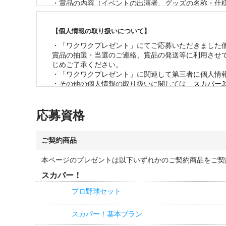
・賞品の内容（イベントの出演者、グッズの名称・仕様
・お客様の当選機会均等のため、一度当選されたお客様
・当選の発表は、当選の通知をもって代えさせていただ
【個人情報の取り扱いについて】
・応募状況、および当落に関するお問い合わせは一切ご
・賞品の管理には万全を期しておりますが、配送を伴
・「ワクワクプレゼント」にてご応募いただきました
賞品の抽選・当選のご連絡、賞品の発送等に利用させ
じめご了承ください。

・「ワクワクプレゼント」に関連して第三者に個人情報
・その他の個人情報の取り扱いに関しては、スカパーJ
応募資格
ご契約商品
本ページのプレゼントは以下いずれかのご契約商品をご契
スカパー！
プロ野球セット
スカパー！基本プラン