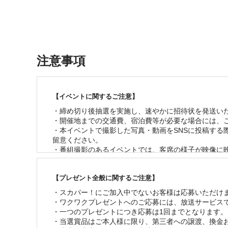
注意事項
【イベントに関するご注意】
・締め切り後抽選を実施し、速やかに招待状を発送いた
・開催地までの交通費、宿泊費等が必要な場合には、ご
・本イベントで撮影した写真・動画をSNSに投稿す
留意ください。

・番組撮影のあるイベントでは、客席の様子が映像に映
・やむを得ない事情が発生した場合、予告なく内容の変
・イベントに関連して発生した事故、盗難、疾病等につ
【プレゼント全般に関するご注意】
・新型コロナウイルス感染拡大防止の取り組みに関し
・スカパー！にご加入中でないお客様は応募いただけませ
・ワクワクプレゼントへのご応募には、放送サービスで
・一つのプレゼントにつき応募は1回までとなります。 
・当選賞品はご本人様に限り、第三者への譲渡、換金お