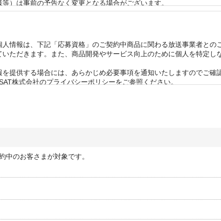
等）は事前の予告なく変更となる場合がございます。 

は2ヶ月以内の再当選はできませんのであらかじめご了承ください。

きます。なお、賞品のお届け先は日本国内に限らせていただきます。 

回答できかねます。 

う賞品において万が一破損・不良があった場合、同じ賞品をご提供でき
個人情報は、下記「応募資格」のご契約中商品に関わる放送事業者との
ていただきます。また、商品開発やサービス向上のために個人を特定し
を提供する場合には、あらかじめ必要事項を通知いたしますのでご確認
SAT株式会社のプライバシーポリシーをご参照ください。
約中のお客さまが対象です。