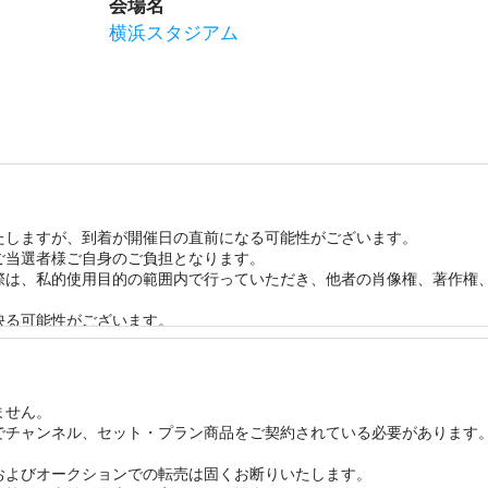
会場名
横浜スタジアム
しますが、到着が開催日の直前になる可能性がございます。 

当選者様ご自身のご負担となります。 

る際は、私的使用目的の範囲内で行っていただき、他者の肖像権、著作権
る可能性がございます。 

更またはイベントを中止する場合がございます。 

いて当社は一切責任を負いません。

ましては、主催者・イベント会場等の方針に従っていただきますようお
ん。 

チャンネル、セット・プラン商品をご契約されている必要があります。


よびオークションでの転売は固くお断りいたします。 
