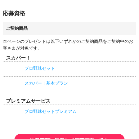
・賞品の管理には万全を期しておりますが、配送を伴う賞品にお
・「ワクワクプレゼント」に関連して第三者に個人情報を提供す
いて万が一破損・不良があった場合、同じ賞品をご提供できない
る場合には、あらかじめ必要事項を通知いたしますのでご確認く
応募資格
可能性がございます。予めご容赦ください。
ださい。

・その他の個人情報の取り扱いに関しては、スカパーJSAT株式
会社のプライバシーポリシーをご参照ください。
ご契約商品
本ページのプレゼントは以下いずれかのご契約商品をご契約中のお
客さまが対象です。
スカパー！
プロ野球セット
スカパー！基本プラン
プレミアムサービス
プロ野球セットプレミアム