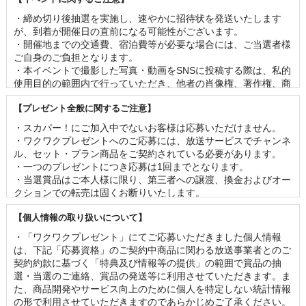
・締め切り後抽選を実施し、速やかに招待状を発送いたします
が、到着が開催日の直前になる可能性がございます。 

・開催地までの交通費、宿泊費等が必要な場合には、ご当選者様
ご自身のご負担となります。 

・本イベントで撮影した写真・動画をSNSに投稿する際は、私的
使用目的の範囲内で行っていただき、他者の肖像権、著作権、商
標権等の権利を侵害することのないよう、十分にご留意くださ
【プレゼント全般に関するご注意】
い。

・番組撮影のあるイベントでは、客席の様子が映像に映る可能性
・スカパー！にご加入中でないお客様は応募いただけません。 

がございます。 

・ワクワクプレゼントへのご応募には、放送サービスでチャンネ
・やむを得ない事情が発生した場合、予告なく内容の変更または
ル、セット・プラン商品をご契約されている必要があります。

イベントを中止する場合がございます。 

・一つのプレゼントにつき応募は1回までとなります。 

・イベントに関連して発生した事故、盗難、疾病等について当社
・当選賞品はご本人様に限り、第三者への譲渡、換金およびオー
は一切責任を負いません。

クションでの転売は固くお断りいたします。 

・新型コロナウイルス感染拡大防止の取り組みに関しましては、
・賞品の内容（イベントの出演者、グッズの名称・仕様等）は事
主催者・イベント会場等の方針に従っていただきますようお願い
【個人情報の取り扱いについて】
前の予告なく変更となる場合がございます。 

いたします。
・お客様の当選機会均等のため、一度当選されたお客様は2ヶ月
・「ワクワクプレゼント」にてご応募いただきました個人情報
以内の再当選はできませんのであらかじめご了承ください。

は、下記「応募資格」のご契約中商品に関わる放送事業者とのご
・当選の発表は、当選の通知をもって代えさせていただきます。
契約約款に基づく「特典及び情報等の提供」の範囲で賞品の抽
なお、賞品のお届け先は日本国内に限らせていただきます。 

選・当選のご連絡、賞品の発送等に利用させていただきます。ま
・応募状況、および当落に関するお問い合わせは一切ご回答でき
た、商品開発やサービス向上のために個人を特定しない統計情報
かねます。 

の形で利用させていただきますのであらかじめご了承ください。
