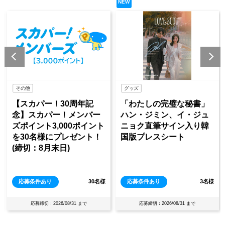
NEW
NEW
グッズ
イベント
0周年記
「わたしの完璧な秘書」
《KBS World開
メンバー
ハン・ジミン、イ・ジュ
年》×《スカパー！
00ポイント
ニョク直筆サイン入り韓
年記念》 「ミュ
レゼント！
国版プレスシート
バンク」観覧チケ
)
レゼント＆「KB
ール」訪問
30名様
応募条件あり
3名様
応募条件あり
/31 まで
応募締切：2026/08/31 まで
応募締切：2026/08/1