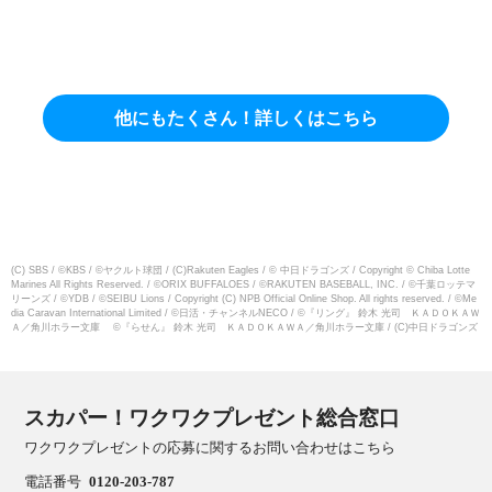
他にもたくさん！詳しくはこちら
(C) SBS / ©KBS / ©ヤクルト球団 / (C)Rakuten Eagles / © 中日ドラゴンズ / Copyright © Chiba Lotte
Marines All Rights Reserved. / ©ORIX BUFFALOES / ©RAKUTEN BASEBALL, INC. / ©千葉ロッテマ
リーンズ / ©YDB / ©SEIBU Lions / Copyright (C) NPB Official Online Shop. All rights reserved. / ©Me
dia Caravan International Limited / ©日活・チャンネルNECO / ©『リング』 鈴木 光司 ＫＡＤＯＫＡＷ
Ａ／角川ホラー文庫 ©『らせん』 鈴木 光司 ＫＡＤＯＫＡＷＡ／角川ホラー文庫 / (C)中日ドラゴンズ
スカパー！ワクワクプレゼント総合窓口
ワクワクプレゼントの応募に関するお問い合わせはこちら
電話番号
0120-203-787