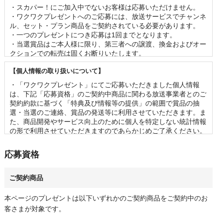
・スカパー！にご加入中でないお客様は応募いただけません。 

・ワクワクプレゼントへのご応募には、放送サービスでチャンネ
ル、セット・プラン商品をご契約されている必要があります。

・一つのプレゼントにつき応募は1回までとなります。 

・当選賞品はご本人様に限り、第三者への譲渡、換金およびオー
クションでの転売は固くお断りいたします。 

・賞品の内容（イベントの出演者、グッズの名称・仕様等）は事
【個人情報の取り扱いについて】
前の予告なく変更となる場合がございます。 

・お客様の当選機会均等のため、一度当選されたお客様は2ヶ月
・「ワクワクプレゼント」にてご応募いただきました個人情報
以内の再当選はできませんのであらかじめご了承ください。

は、下記「応募資格」のご契約中商品に関わる放送事業者とのご
・当選の発表は、当選の通知をもって代えさせていただきます。
契約約款に基づく「特典及び情報等の提供」の範囲で賞品の抽
なお、賞品のお届け先は日本国内に限らせていただきます。 

選・当選のご連絡、賞品の発送等に利用させていただきます。ま
・応募状況、および当落に関するお問い合わせは一切ご回答でき
た、商品開発やサービス向上のために個人を特定しない統計情報
かねます。 

の形で利用させていただきますのであらかじめご了承ください。

・賞品の管理には万全を期しておりますが、配送を伴う賞品にお
・「ワクワクプレゼント」に関連して第三者に個人情報を提供す
いて万が一破損・不良があった場合、同じ賞品をご提供できない
る場合には、あらかじめ必要事項を通知いたしますのでご確認く
応募資格
可能性がございます。予めご容赦ください。
ださい。

・その他の個人情報の取り扱いに関しては、スカパーJSAT株式
会社のプライバシーポリシーをご参照ください。
ご契約商品
本ページのプレゼントは以下いずれかのご契約商品をご契約中のお
客さまが対象です。