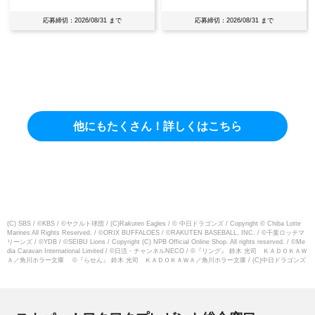
2026/08/31 まで
応募締切：2026/08/31 まで
応募締切：202
他にもたくさん！詳しくはこちら
(C) SBS / ©KBS / ©ヤクルト球団 / (C)Rakuten Eagles / © 中日ドラゴンズ / Copyright © Chiba Lotte
Marines All Rights Reserved. / ©ORIX BUFFALOES / ©RAKUTEN BASEBALL, INC. / ©千葉ロッテマ
リーンズ / ©YDB / ©SEIBU Lions / Copyright (C) NPB Official Online Shop. All rights reserved. / ©Me
dia Caravan International Limited / ©日活・チャンネルNECO / ©『リング』 鈴木 光司 ＫＡＤＯＫＡＷ
Ａ／角川ホラー文庫 ©『らせん』 鈴木 光司 ＫＡＤＯＫＡＷＡ／角川ホラー文庫 / (C)中日ドラゴンズ