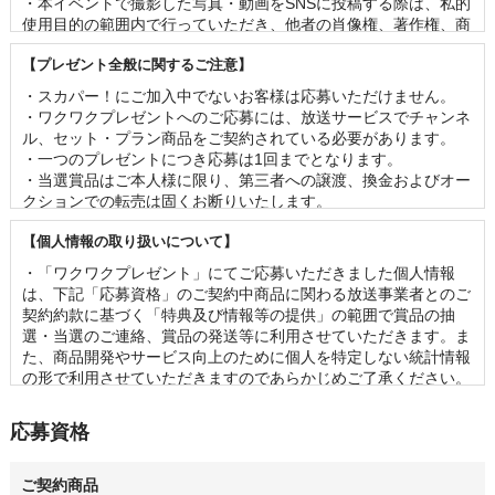
・本イベントで撮影した写真・動画をSNSに投稿する際は、私的
使用目的の範囲内で行っていただき、他者の肖像権、著作権、商
標権等の権利を侵害することのないよう、十分にご留意くださ
【プレゼント全般に関するご注意】
い。

・番組撮影のあるイベントでは、客席の様子が映像に映る可能性
・スカパー！にご加入中でないお客様は応募いただけません。 

がございます。 

・ワクワクプレゼントへのご応募には、放送サービスでチャンネ
・やむを得ない事情が発生した場合、予告なく内容の変更または
ル、セット・プラン商品をご契約されている必要があります。

イベントを中止する場合がございます。 

・一つのプレゼントにつき応募は1回までとなります。 

・イベントに関連して発生した事故、盗難、疾病等について当社
・当選賞品はご本人様に限り、第三者への譲渡、換金およびオー
は一切責任を負いません。

クションでの転売は固くお断りいたします。 

・新型コロナウイルス感染拡大防止の取り組みに関しましては、
・賞品の内容（イベントの出演者、グッズの名称・仕様等）は事
主催者・イベント会場等の方針に従っていただきますようお願い
【個人情報の取り扱いについて】
前の予告なく変更となる場合がございます。 

いたします。
・お客様の当選機会均等のため、一度当選されたお客様は2ヶ月
・「ワクワクプレゼント」にてご応募いただきました個人情報
以内の再当選はできませんのであらかじめご了承ください。

は、下記「応募資格」のご契約中商品に関わる放送事業者とのご
・当選の発表は、当選の通知をもって代えさせていただきます。
契約約款に基づく「特典及び情報等の提供」の範囲で賞品の抽
なお、賞品のお届け先は日本国内に限らせていただきます。 

選・当選のご連絡、賞品の発送等に利用させていただきます。ま
・応募状況、および当落に関するお問い合わせは一切ご回答でき
た、商品開発やサービス向上のために個人を特定しない統計情報
かねます。 

の形で利用させていただきますのであらかじめご了承ください。

・賞品の管理には万全を期しておりますが、配送を伴う賞品にお
・「ワクワクプレゼント」に関連して第三者に個人情報を提供す
いて万が一破損・不良があった場合、同じ賞品をご提供できない
る場合には、あらかじめ必要事項を通知いたしますのでご確認く
応募資格
可能性がございます。予めご容赦ください。
ださい。

・その他の個人情報の取り扱いに関しては、スカパーJSAT株式
会社のプライバシーポリシーをご参照ください。
ご契約商品