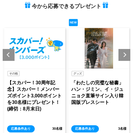
今から応募できるプレゼント
NEW
NEW
グッズ
イベント
ー！30周年記
「わたしの完璧な秘書」
《KBS Wo
パー！メンバー
ハン・ジミン、イ・ジュ
年》×《スカ
3,000ポイント
ニョク直筆サイン入り韓
年記念》 
様にプレゼント！
国版プレスシート
バンク」観
月末日)
レゼント＆
ール」訪問
り
30名様
応募条件あり
3名様
応募条件あり