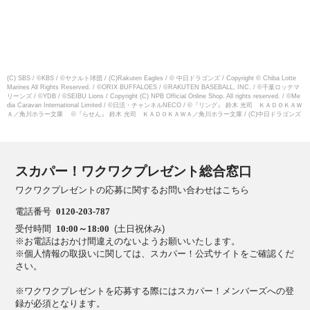
(C) SBS / ©KBS / ©ヤクルト球団 / (C)Rakuten Eagles / © 中日ドラゴンズ / Copyright © Chiba Lotte
Marines All Rights Reserved. / ©ORIX BUFFALOES / ©RAKUTEN BASEBALL, INC. / ©千葉ロッテマ
リーンズ / ©YDB / ©SEIBU Lions / Copyright (C) NPB Official Online Shop. All rights reserved. / ©Me
dia Caravan International Limited / ©日活・チャンネルNECO / ©『リング』 鈴木 光司 ＫＡＤＯＫＡＷ
Ａ／角川ホラー文庫 ©『らせん』 鈴木 光司 ＫＡＤＯＫＡＷＡ／角川ホラー文庫 / (C)中日ドラゴンズ
スカパー！ワクワクプレゼント総合窓口
ワクワクプレゼントの応募に関するお問い合わせはこちら
電話番号
0120-203-787
受付時間
10:00～18:00
(土日祝休み)
※お電話はおかけ間違えのないようお願いいたします。
※個人情報の取扱いに関しては、スカパー！公式サイトをご確認くだ
さい。
※ワクワクプレゼントを応募する際にはスカパー！メンバーズへの登
録が必須となります。