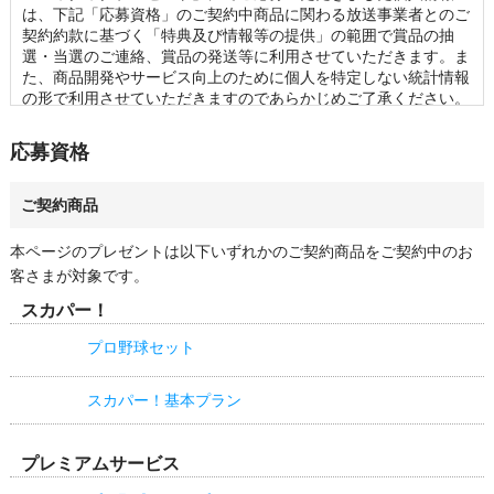
以内の再当選はできませんのであらかじめご了承ください。

は、下記「応募資格」のご契約中商品に関わる放送事業者とのご
・当選の発表は、当選の通知をもって代えさせていただきます。
契約約款に基づく「特典及び情報等の提供」の範囲で賞品の抽
なお、賞品のお届け先は日本国内に限らせていただきます。 

選・当選のご連絡、賞品の発送等に利用させていただきます。ま
・応募状況、および当落に関するお問い合わせは一切ご回答でき
た、商品開発やサービス向上のために個人を特定しない統計情報
かねます。 

の形で利用させていただきますのであらかじめご了承ください。

・賞品の管理には万全を期しておりますが、配送を伴う賞品にお
・「ワクワクプレゼント」に関連して第三者に個人情報を提供す
いて万が一破損・不良があった場合、同じ賞品をご提供できない
る場合には、あらかじめ必要事項を通知いたしますのでご確認く
応募資格
可能性がございます。予めご容赦ください。
ださい。

・その他の個人情報の取り扱いに関しては、スカパーJSAT株式
会社のプライバシーポリシーをご参照ください。
ご契約商品
本ページのプレゼントは以下いずれかのご契約商品をご契約中のお
客さまが対象です。
スカパー！
プロ野球セット
スカパー！基本プラン
プレミアムサービス