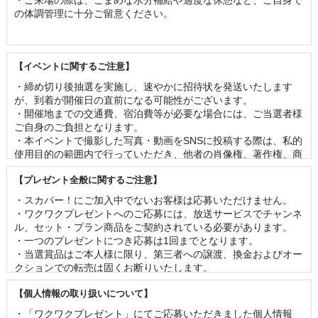
・ご来場の際は、こまめな水分補給や適度な休憩など、ご自身で
の体調管理に十分ご留意ください。
【イベントに関するご注意】
・締め切り後抽選を実施し、速やかに招待状を発送いたします
が、到着が開催日の直前になる可能性がございます。 

・開催地までの交通費、宿泊費等が必要な場合には、ご当選者様
ご自身のご負担となります。 

・本イベントで撮影した写真・動画をSNSに投稿する際は、私的
使用目的の範囲内で行っていただき、他者の肖像権、著作権、商
標権等の権利を侵害することのないよう、十分にご留意くださ
【プレゼント全般に関するご注意】
い。

・番組撮影のあるイベントでは、客席の様子が映像に映る可能性
・スカパー！にご加入中でないお客様は応募いただけません。 

がございます。 

・ワクワクプレゼントへのご応募には、放送サービスでチャンネ
・やむを得ない事情が発生した場合、予告なく内容の変更または
ル、セット・プラン商品をご契約されている必要があります。

イベントを中止する場合がございます。 

・一つのプレゼントにつき応募は1回までとなります。 

・イベントに関連して発生した事故、盗難、疾病等について当社
・当選賞品はご本人様に限り、第三者への譲渡、換金およびオー
は一切責任を負いません。

クションでの転売は固くお断りいたします。 

・新型コロナウイルス感染拡大防止の取り組みに関しましては、
・賞品の内容（イベントの出演者、グッズの名称・仕様等）は事
主催者・イベント会場等の方針に従っていただきますようお願い
【個人情報の取り扱いについて】
前の予告なく変更となる場合がございます。 

いたします。
・お客様の当選機会均等のため、一度当選されたお客様は2ヶ月
・「ワクワクプレゼント」にてご応募いただきました個人情報