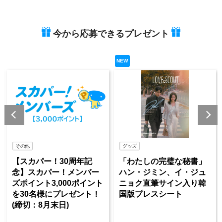
今から応募できるプレゼント
NEW
NE
その他
グッズ
【スカパー！30周年記
「わたしの完璧な秘書」
《
念】スカパー！メンバー
ハン・ジミン、イ・ジュ
ズポイント3,000ポイント
ニョク直筆サイン入り韓
を30名様にプレゼント！
国版プレスシート
(締切：8月末日)