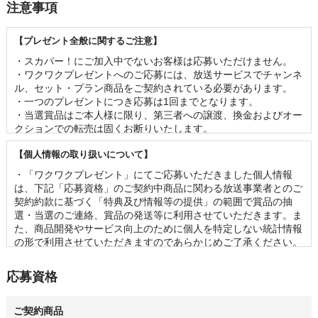
注意事項
【プレゼント全般に関するご注意】
・スカパー！にご加入中でないお客様は応募いただけません。 

・ワクワクプレゼントへのご応募には、放送サービスでチャンネ
ル、セット・プラン商品をご契約されている必要があります。

・一つのプレゼントにつき応募は1回までとなります。 

・当選賞品はご本人様に限り、第三者への譲渡、換金およびオー
クションでの転売は固くお断りいたします。 

・賞品の内容（イベントの出演者、グッズの名称・仕様等）は事
【個人情報の取り扱いについて】
前の予告なく変更となる場合がございます。 

・お客様の当選機会均等のため、一度当選されたお客様は2ヶ月
・「ワクワクプレゼント」にてご応募いただきました個人情報
以内の再当選はできませんのであらかじめご了承ください。

は、下記「応募資格」のご契約中商品に関わる放送事業者とのご
・当選の発表は、当選の通知をもって代えさせていただきます。
契約約款に基づく「特典及び情報等の提供」の範囲で賞品の抽
なお、賞品のお届け先は日本国内に限らせていただきます。 

選・当選のご連絡、賞品の発送等に利用させていただきます。ま
・応募状況、および当落に関するお問い合わせは一切ご回答でき
た、商品開発やサービス向上のために個人を特定しない統計情報
かねます。 

の形で利用させていただきますのであらかじめご了承ください。

・賞品の管理には万全を期しておりますが、配送を伴う賞品にお
・「ワクワクプレゼント」に関連して第三者に個人情報を提供す
いて万が一破損・不良があった場合、同じ賞品をご提供できない
る場合には、あらかじめ必要事項を通知いたしますのでご確認く
応募資格
可能性がございます。予めご容赦ください。
ださい。

・その他の個人情報の取り扱いに関しては、スカパーJSAT株式
会社のプライバシーポリシーをご参照ください。
ご契約商品