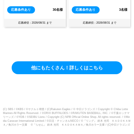
応募条件あり
30名様
応募条件あり
3名様
応募締切：2026/08/31 まで
応募締切：2026/08/31 まで
他にもたくさん！詳しくはこちら
(C) SBS / ©KBS / ©ヤクルト球団 / (C)Rakuten Eagles / © 中日ドラゴンズ / Copyright © Chiba Lotte
Marines All Rights Reserved. / ©ORIX BUFFALOES / ©RAKUTEN BASEBALL, INC. / ©千葉ロッテマ
リーンズ / ©YDB / ©SEIBU Lions / Copyright (C) NPB Official Online Shop. All rights reserved. / ©Me
dia Caravan International Limited / ©日活・チャンネルNECO / ©『リング』 鈴木 光司 ＫＡＤＯＫＡＷ
Ａ／角川ホラー文庫 ©『らせん』 鈴木 光司 ＫＡＤＯＫＡＷＡ／角川ホラー文庫 / (C)中日ドラゴンズ