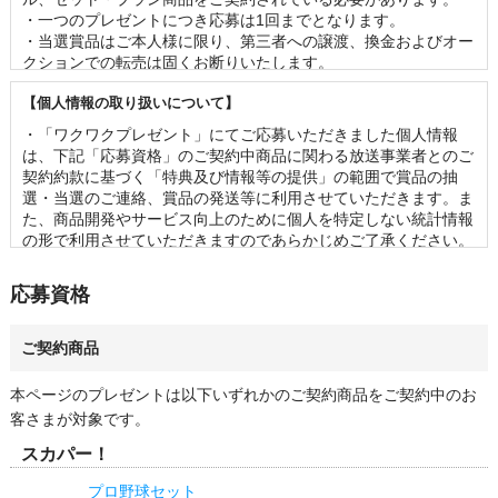
・一つのプレゼントにつき応募は1回までとなります。 

・当選賞品はご本人様に限り、第三者への譲渡、換金およびオー
クションでの転売は固くお断りいたします。 

・賞品の内容（イベントの出演者、グッズの名称・仕様等）は事
【個人情報の取り扱いについて】
前の予告なく変更となる場合がございます。 

・お客様の当選機会均等のため、一度当選されたお客様は2ヶ月
・「ワクワクプレゼント」にてご応募いただきました個人情報
以内の再当選はできませんのであらかじめご了承ください。

は、下記「応募資格」のご契約中商品に関わる放送事業者とのご
・当選の発表は、当選の通知をもって代えさせていただきます。
契約約款に基づく「特典及び情報等の提供」の範囲で賞品の抽
なお、賞品のお届け先は日本国内に限らせていただきます。 

選・当選のご連絡、賞品の発送等に利用させていただきます。ま
・応募状況、および当落に関するお問い合わせは一切ご回答でき
た、商品開発やサービス向上のために個人を特定しない統計情報
かねます。 

の形で利用させていただきますのであらかじめご了承ください。

・賞品の管理には万全を期しておりますが、配送を伴う賞品にお
・「ワクワクプレゼント」に関連して第三者に個人情報を提供す
いて万が一破損・不良があった場合、同じ賞品をご提供できない
る場合には、あらかじめ必要事項を通知いたしますのでご確認く
応募資格
可能性がございます。予めご容赦ください。
ださい。

・その他の個人情報の取り扱いに関しては、スカパーJSAT株式
会社のプライバシーポリシーをご参照ください。
ご契約商品
本ページのプレゼントは以下いずれかのご契約商品をご契約中のお
客さまが対象です。
スカパー！
プロ野球セット