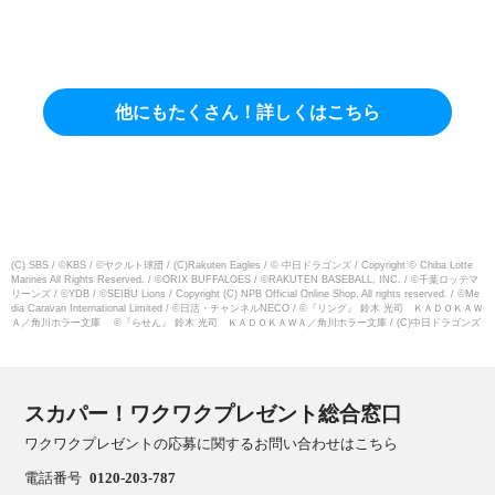
他にもたくさん！詳しくはこちら
(C) SBS / ©KBS / ©ヤクルト球団 / (C)Rakuten Eagles / © 中日ドラゴンズ / Copyright © Chiba Lotte
Marines All Rights Reserved. / ©ORIX BUFFALOES / ©RAKUTEN BASEBALL, INC. / ©千葉ロッテマ
リーンズ / ©YDB / ©SEIBU Lions / Copyright (C) NPB Official Online Shop. All rights reserved. / ©Me
dia Caravan International Limited / ©日活・チャンネルNECO / ©『リング』 鈴木 光司 ＫＡＤＯＫＡＷ
Ａ／角川ホラー文庫 ©『らせん』 鈴木 光司 ＫＡＤＯＫＡＷＡ／角川ホラー文庫 / (C)中日ドラゴンズ
スカパー！ワクワクプレゼント総合窓口
ワクワクプレゼントの応募に関するお問い合わせはこちら
電話番号
0120-203-787